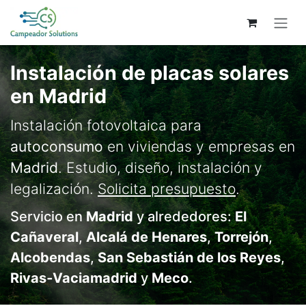
Ir al contenido
Instalación de placas solares
en Madrid
Instalación fotovoltaica para
autoconsumo
en viviendas y empresas en
Madrid
. Estudio, diseño, instalación y
legalización.
Solicita presupuesto
.
Servicio en
Madrid
y alrededores:
El
Cañaveral
,
Alcalá de Henares
,
Torrejón
,
Alcobendas
,
San Sebastián de los Reyes
,
Rivas‑Vaciamadrid
y
Meco
.