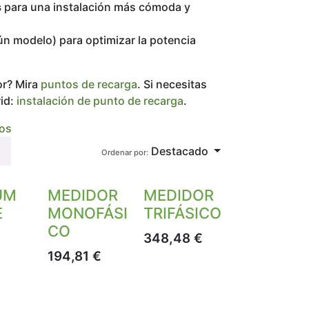
s
para una instalación más cómoda y
n modelo) para optimizar la potencia
or? Mira
puntos de recarga
. Si necesitas
rid:
instalación de punto de recarga
.
os
Destacado
Ordenar por:
UM
MEDIDOR
MEDIDOR
E
MONOFÁSI
TRIFÁSICO
CO
348,48
€
194,81
€