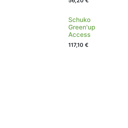
56,20
€
Schuko
Green'up
Access
117,10
€