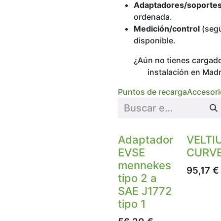
Adaptadores/soporte
ordenada.
Medición/control
(segú
disponible.
¿Aún no tienes cargad
instalación en Mad
Puntos de recarga
Accesori
Adaptador
VELTI
EVSE
CURV
mennekes
95,17
€
tipo 2 a
SAE J1772
tipo 1