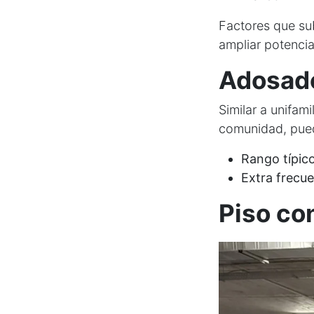
Factores que sub
ampliar potencia
Adosado
Similar a unifam
comunidad, pued
Rango típico
Extra frecue
Piso co