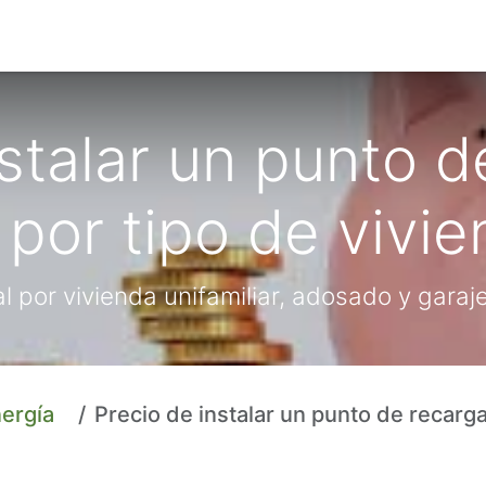
g
Contacto
Nosotros
Tienda
nstalar un punto d
 por tipo de vivi
l por vivienda unifamiliar, adosado y garaj
nergía
Precio de instalar un punto de recarga en casa: guía por tip