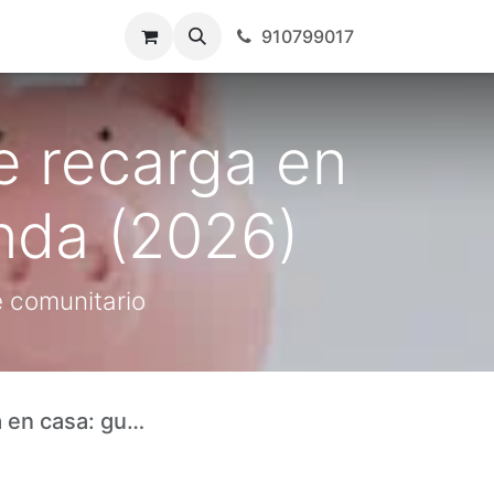
910799017
e recarga en
enda (2026)
e comunitario
o de vivienda (2026)