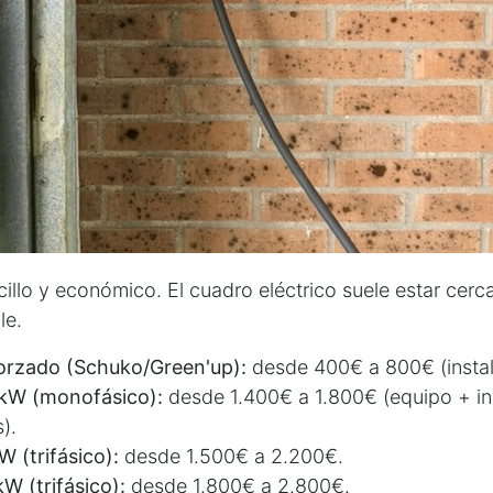
illo y económico. El cuadro eléctrico suele estar cerca
le.
orzado (Schuko/Green'up):
desde 400€ a 800€ (instala
 kW (monofásico):
desde 1.400€ a 1.800€ (equipo + in
).
W (trifásico):
desde 1.500€ a 2.200€.
W (trifásico):
desde 1.800€ a 2.800€.