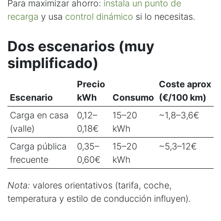
Para maximizar ahorro:
instala un punto de
recarga
y usa
control dinámico
si lo necesitas.
Dos escenarios (muy
simplificado)
Precio
Coste aprox
Escenario
kWh
Consumo
(€/100 km)
Carga en casa
0,12–
15–20
~1,8–3,6€
(valle)
0,18€
kWh
Carga pública
0,35–
15–20
~5,3–12€
frecuente
0,60€
kWh
Nota:
valores orientativos (tarifa, coche,
temperatura y estilo de conducción influyen).