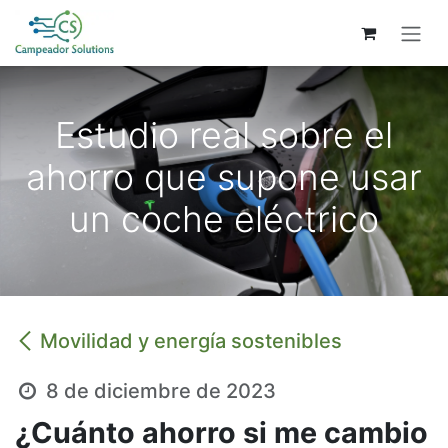
Ir al contenido
Estudio real sobre el
ahorro que supone usar
un coche eléctrico
Movilidad y energía sostenibles
8 de diciembre de 2023
¿Cuánto ahorro si me cambio