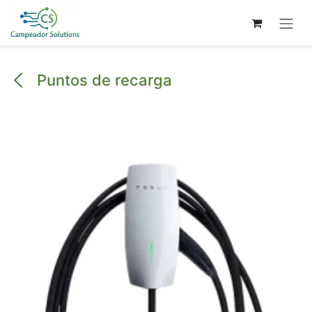
Ir al contenido
Puntos de recarga