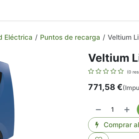
g
Contacto
Nosotros
Tienda
d Eléctrica
Puntos de recarga
Veltium L
Veltium L
(0 re
771,58
€
(Impu
Comprar a