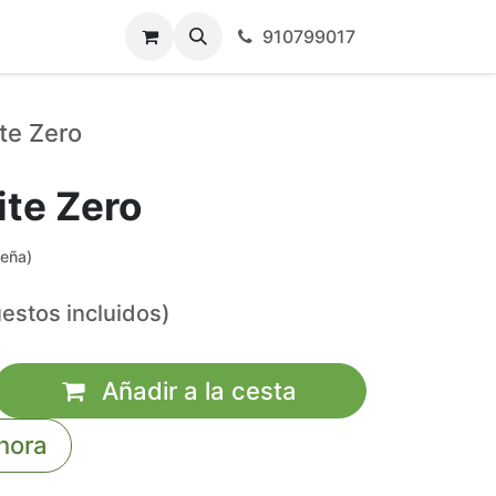
910799017
ite Zero
ite Zero
seña)
estos incluidos)
Añadir a la cesta
hora