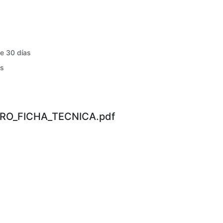
de 30 días
es
ERO_FICHA_TECNICA.pdf