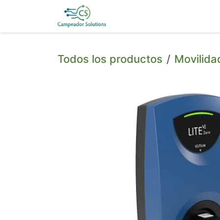
Ir al contenido
Inicio
Servicios
Blo
Todos los productos
Movilida