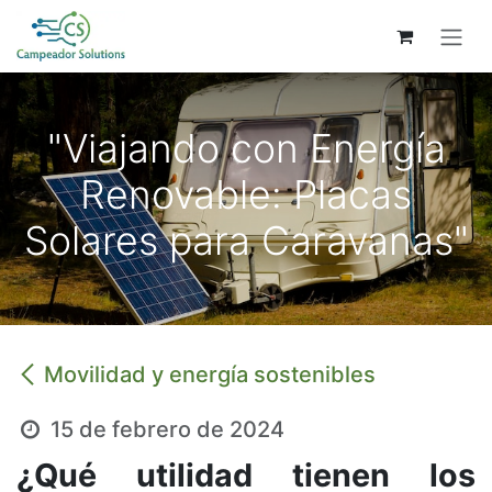
Ir al contenido
"Viajando con Energía
Renovable: Placas
Solares para Caravanas"
Movilidad y energía sostenibles
15 de febrero de 2024
¿Qué utilidad tienen los